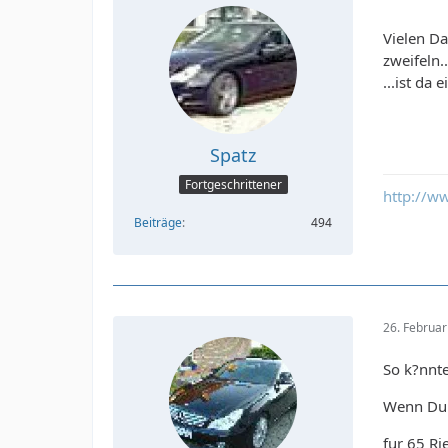
Vielen D
zweifeln..
...ist da 
Spatz
Fortgeschrittener
http://w
Beiträge
494
26. Februa
So k?nnte
Wenn Du 
fur 65 Ri