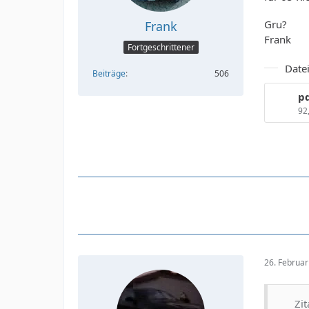
Gru?
Frank
Frank
Fortgeschrittener
Date
Beiträge
506
p
92
26. Februa
Zit