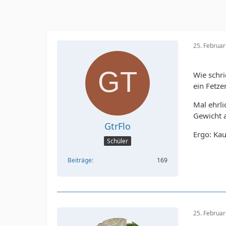
25. Februa
Wie schri
ein Fetze
Mal ehrli
Gewicht 
GtrFlo
Ergo: Kau
Schüler
Beiträge
169
25. Februa