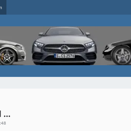
m
...
:48