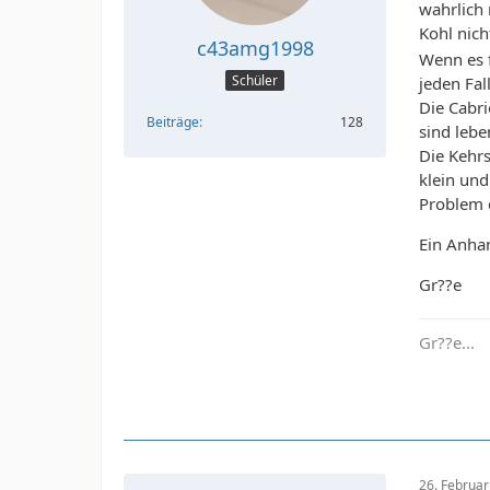
wahrlich
Kohl nich
c43amg1998
Wenn es f
Schüler
jeden Fall
Die Cabri
Beiträge
128
sind lebe
Die Kehrs
klein und
Problem d
Ein Anha
Gr??e
Gr??e...
26. Februa