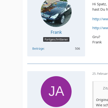
Hi Spatz,
hast Du h
http://w
http://w
Frank
Gru?
Fortgeschrittener
Frank
Beiträge
506
25. Februa
Zit
Origina
Wie sch