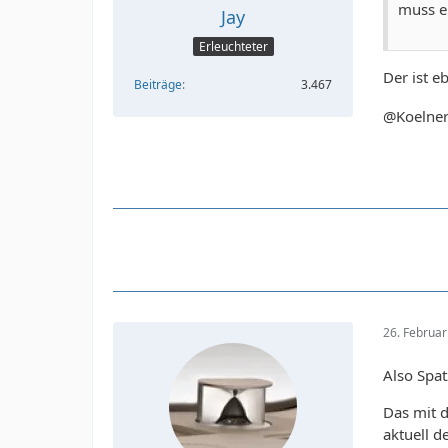
muss e
Jay
Erleuchteter
Der ist 
Beiträge
3.467
@Koelne
26. Februa
Also Spatz
Das mit 
aktuell d