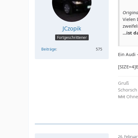
Origina
Vielen
zweifel
JCzopik
...ist 
Fortgeschrittener
Beiträge
575
Ein Audi 
[SIZE=4]B
Gruß
Schorsch
Mit
Ohne 
26. Februa