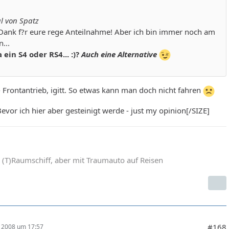
l von Spatz
 Dank f?r eure rege Anteilnahme! Aber ich bin immer noch am
n...
da ein S4 oder RS4... :)?
Auch eine Alternative
- Frontantrieb, igitt. So etwas kann man doch nicht fahren
evor ich hier aber gesteinigt werde - just my opinion[/SIZE]
(T)Raumschiff, aber mit Traumauto auf Reisen
#168
r 2008 um 17:57