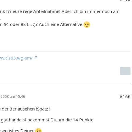
ank f?r eure rege Anteilnahme! Aber ich bin immer noch am
.
ein S4 oder RS4... :)? Auch eine Alternative
ww.cls63.wg.am/
#166
r 2008 um 15:46
 der 3er ausehen !Spatz !
gut handelst bekommst Du um die 14 Punkte
esen ist es Deiner