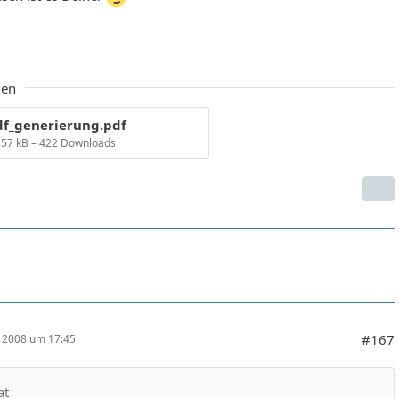
ien
df_generierung.pdf
,57 kB – 422 Downloads
#167
r 2008 um 17:45
at