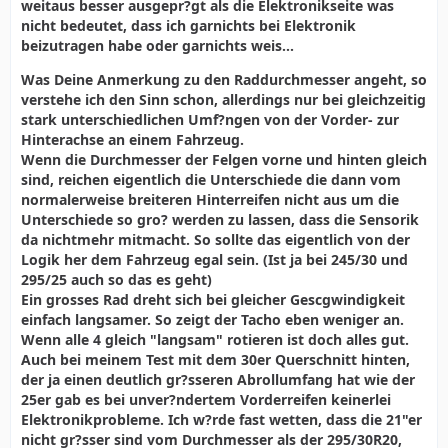
weitaus besser ausgepr?gt als die Elektronikseite was
nicht bedeutet, dass ich garnichts bei Elektronik
beizutragen habe oder garnichts weis...
Was Deine Anmerkung zu den Raddurchmesser angeht, so
verstehe ich den Sinn schon, allerdings nur bei gleichzeitig
stark unterschiedlichen Umf?ngen von der Vorder- zur
Hinterachse an einem Fahrzeug.
Wenn die Durchmesser der Felgen vorne und hinten gleich
sind, reichen eigentlich die Unterschiede die dann vom
normalerweise breiteren Hinterreifen nicht aus um die
Unterschiede so gro? werden zu lassen, dass die Sensorik
da nichtmehr mitmacht. So sollte das eigentlich von der
Logik her dem Fahrzeug egal sein. (Ist ja bei 245/30 und
295/25 auch so das es geht)
Ein grosses Rad dreht sich bei gleicher Gescgwindigkeit
einfach langsamer. So zeigt der Tacho eben weniger an.
Wenn alle 4 gleich "langsam" rotieren ist doch alles gut.
Auch bei meinem Test mit dem 30er Querschnitt hinten,
der ja einen deutlich gr?sseren Abrollumfang hat wie der
25er gab es bei unver?ndertem Vorderreifen keinerlei
Elektronikprobleme. Ich w?rde fast wetten, dass die 21"er
nicht gr?sser sind vom Durchmesser als der 295/30R20,