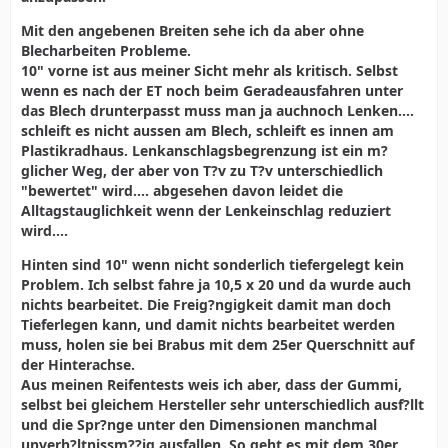
Mit den angebenen Breiten sehe ich da aber ohne
Blecharbeiten Probleme.
10" vorne ist aus meiner Sicht mehr als kritisch. Selbst
wenn es nach der ET noch beim Geradeausfahren unter
das Blech drunterpasst muss man ja auchnoch Lenken....
schleift es nicht aussen am Blech, schleift es innen am
Plastikradhaus. Lenkanschlagsbegrenzung ist ein m?
glicher Weg, der aber von T?v zu T?v unterschiedlich
"bewertet" wird.... abgesehen davon leidet die
Alltagstauglichkeit wenn der Lenkeinschlag reduziert
wird....
Hinten sind 10" wenn nicht sonderlich tiefergelegt kein
Problem. Ich selbst fahre ja 10,5 x 20 und da wurde auch
nichts bearbeitet. Die Freig?ngigkeit damit man doch
Tieferlegen kann, und damit nichts bearbeitet werden
muss, holen sie bei Brabus mit dem 25er Querschnitt auf
der Hinterachse.
Aus meinen Reifentests weis ich aber, dass der Gummi,
selbst bei gleichem Hersteller sehr unterschiedlich ausf?llt
und die Spr?nge unter den Dimensionen manchmal
unverh?ltnissm??ig ausfallen. So geht es mit dem 30er