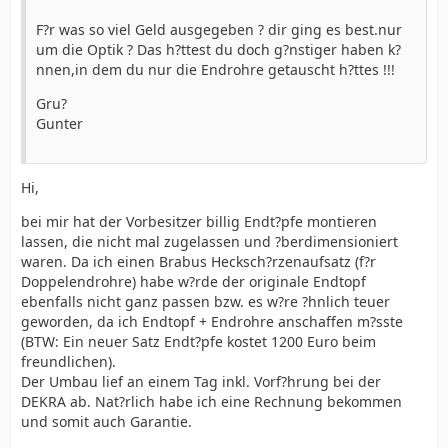
F?r was so viel Geld ausgegeben ? dir ging es best.nur
um die Optik ? Das h?ttest du doch g?nstiger haben k?
nnen,in dem du nur die Endrohre getauscht h?ttes !!!
Gru?
Gunter
Hi,
bei mir hat der Vorbesitzer billig Endt?pfe montieren
lassen, die nicht mal zugelassen und ?berdimensioniert
waren. Da ich einen Brabus Hecksch?rzenaufsatz (f?r
Doppelendrohre) habe w?rde der originale Endtopf
ebenfalls nicht ganz passen bzw. es w?re ?hnlich teuer
geworden, da ich Endtopf + Endrohre anschaffen m?sste
(BTW: Ein neuer Satz Endt?pfe kostet 1200 Euro beim
freundlichen).
Der Umbau lief an einem Tag inkl. Vorf?hrung bei der
DEKRA ab. Nat?rlich habe ich eine Rechnung bekommen
und somit auch Garantie.