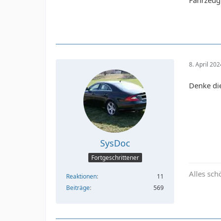
8. April 20
Denke di
SysDoc
Fortgeschrittener
Alles sc
Reaktionen
11
Beiträge
569