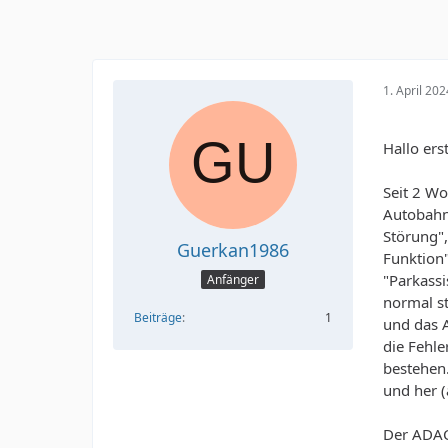
1. April 20
Hallo ers
Seit 2 W
Autobahn 
Störung"
Guerkan1986
Funktion"
"Parkassi
Anfänger
normal st
Beiträge
1
und das A
die Fehl
bestehen
und her (
Der ADAC 