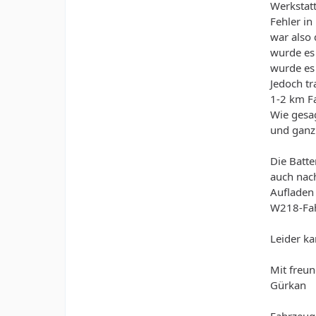
Werkstat
Fehler in
war also
wurde es
wurde es
Jedoch tr
1-2 km Fa
Wie gesag
und ganz
Die Batte
auch nach
Aufladen 
W218-Fah
Leider ka
Mit freu
Gürkan
Fahrzeug 