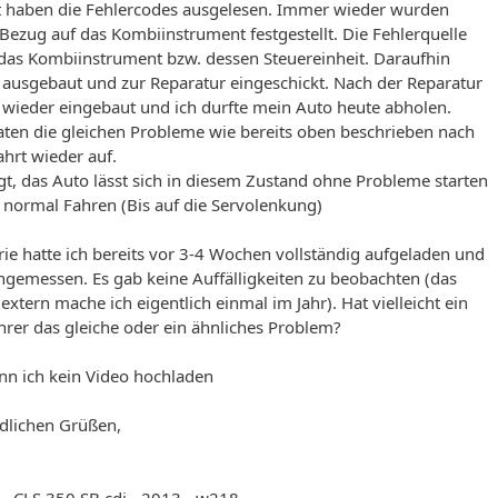
t haben die Fehlercodes ausgelesen. Immer wieder wurden
 Bezug auf das Kombiinstrument festgestellt. Die Fehlerquelle
 das Kombiinstrument bzw. dessen Steuereinheit. Daraufhin
 ausgebaut und zur Reparatur eingeschickt. Nach der Reparatur
 wieder eingebaut und ich durfte mein Auto heute abholen.
aten die gleichen Probleme wie bereits oben beschrieben nach
hrt wieder auf.
t, das Auto lässt sich in diesem Zustand ohne Probleme starten
 normal Fahren (Bis auf die Servolenkung)
rie hatte ich bereits vor 3-4 Wochen vollständig aufgeladen und
gemessen. Es gab keine Auffälligkeiten zu beobachten (das
extern mache ich eigentlich einmal im Jahr). Hat vielleicht ein
rer das gleiche oder ein ähnliches Problem?
nn ich kein Video hochladen
ndlichen Grüßen,
- CLS 350 SB cdi - 2013 - w218