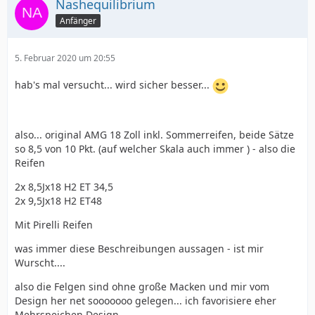
Nashequilibrium
Schaut gut genug aus!
Anfänger
5. Februar 2020 um 20:55
Also werde ich mal zusehen, dass ich die originalen
AMG Schlappenträger für die Mischbereifung loskriege
hab's mal versucht... wird sicher besser...
und gegen 19 Zöller tauschen kann, welche mit max
255gern zufrieden sind.
also... original AMG 18 Zoll inkl. Sommerreifen, beide Sätze
so 8,5 von 10 Pkt. (auf welcher Skala auch immer ) - also die
Reifen
An Alle - wer Interesse hat
2x 8,5Jx18 H2 ET 34,5
2x 9,5Jx18 H2 ET48
Ciao
Mit Pirelli Reifen
was immer diese Beschreibungen aussagen - ist mir
Wurscht....
also die Felgen sind ohne große Macken und mir vom
Design her net sooooooo gelegen... ich favorisiere eher
Mehrspeichen Design....