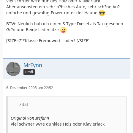
Viel sch?ner w?re dunkles Holz oder Klavierlack.
Aber ansonsten ein sehr h?bsches Auto, sehr sch?ne Au?
enfarbe und gewaltig Power unter der Haube
BTW: Neulich hab ich einen S-Type Diesel als Taxi gesehen -
Gr?n und Beige Ledersitze
[SIZE=7]*Klasse Fremdwort - oder?![/SIZE]
MrFynn
Profi
6. Dezember 2005 um 22:52
Zitat
Original von stefann
Viel sch?ner w?re dunkles Holz oder Klavierlack.