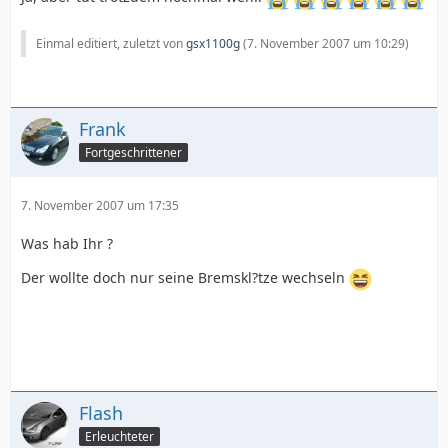
Einmal editiert, zuletzt von
gsx1100g
(
7. November 2007 um 10:29
)
Frank
Fortgeschrittener
7. November 2007 um 17:35
Was hab Ihr ?
Der wollte doch nur seine Bremskl?tze wechseln
Flash
Erleuchteter