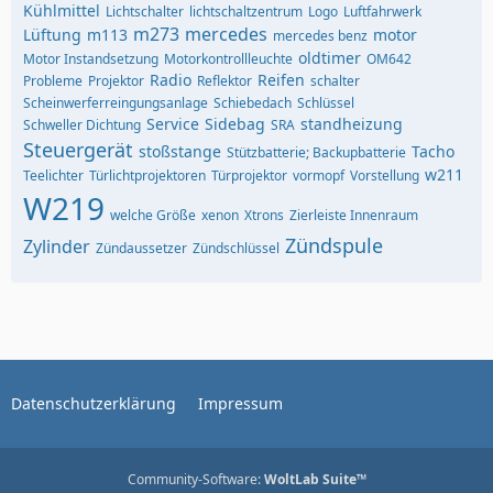
Kühlmittel
Lichtschalter
lichtschaltzentrum
Logo
Luftfahrwerk
m273
mercedes
Lüftung
m113
motor
mercedes benz
oldtimer
Motor Instandsetzung
Motorkontrollleuchte
OM642
Radio
Reifen
Probleme
Projektor
Reflektor
schalter
Scheinwerferreingungsanlage
Schiebedach
Schlüssel
Service
Sidebag
standheizung
Schweller Dichtung
SRA
Steuergerät
stoßstange
Tacho
Stützbatterie; Backupbatterie
w211
Teelichter
Türlichtprojektoren
Türprojektor
vormopf
Vorstellung
W219
welche Größe
xenon
Xtrons
Zierleiste Innenraum
Zündspule
Zylinder
Zündaussetzer
Zündschlüssel
Datenschutzerklärung
Impressum
Community-Software:
WoltLab Suite™