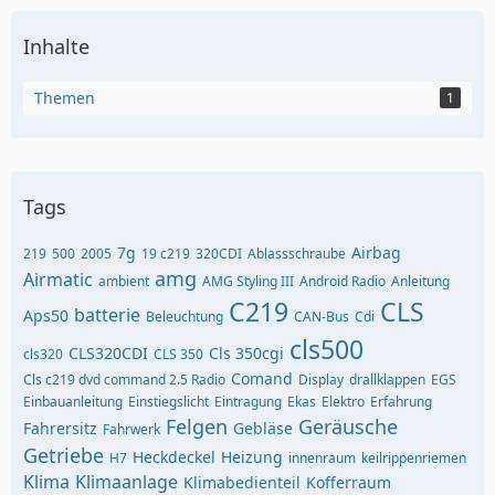
Inhalte
Themen
1
Tags
7g
Airbag
219
500
2005
19 c219
320CDI
Ablassschraube
amg
Airmatic
ambient
AMG Styling III
Android Radio
Anleitung
C219
CLS
batterie
Aps50
Beleuchtung
CAN-Bus
Cdi
cls500
CLS320CDI
Cls 350cgi
cls320
CLS 350
Comand
Cls c219 dvd command 2.5 Radio
Display
drallklappen
EGS
Einbauanleitung
Einstiegslicht
Eintragung
Ekas
Elektro
Erfahrung
Felgen
Geräusche
Fahrersitz
Gebläse
Fahrwerk
Getriebe
Heckdeckel
Heizung
H7
innenraum
keilrippenriemen
Klima
Klimaanlage
Klimabedienteil
Kofferraum