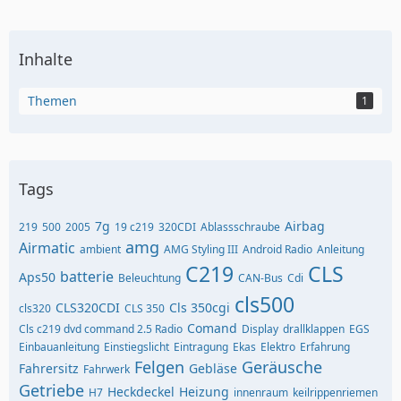
Inhalte
Themen
1
Tags
7g
Airbag
219
500
2005
19 c219
320CDI
Ablassschraube
amg
Airmatic
ambient
AMG Styling III
Android Radio
Anleitung
C219
CLS
batterie
Aps50
Beleuchtung
CAN-Bus
Cdi
cls500
CLS320CDI
Cls 350cgi
cls320
CLS 350
Comand
Cls c219 dvd command 2.5 Radio
Display
drallklappen
EGS
Einbauanleitung
Einstiegslicht
Eintragung
Ekas
Elektro
Erfahrung
Felgen
Geräusche
Fahrersitz
Gebläse
Fahrwerk
Getriebe
Heckdeckel
Heizung
H7
innenraum
keilrippenriemen