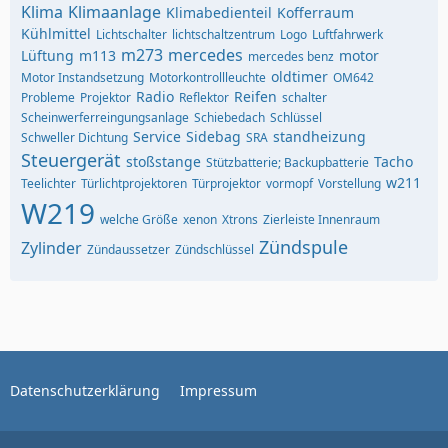
Klima
Klimaanlage
Klimabedienteil
Kofferraum
Kühlmittel
Lichtschalter
lichtschaltzentrum
Logo
Luftfahrwerk
m273
mercedes
Lüftung
m113
motor
mercedes benz
oldtimer
Motor Instandsetzung
Motorkontrollleuchte
OM642
Radio
Reifen
Probleme
Projektor
Reflektor
schalter
Scheinwerferreingungsanlage
Schiebedach
Schlüssel
Service
Sidebag
standheizung
Schweller Dichtung
SRA
Steuergerät
stoßstange
Tacho
Stützbatterie; Backupbatterie
w211
Teelichter
Türlichtprojektoren
Türprojektor
vormopf
Vorstellung
W219
welche Größe
xenon
Xtrons
Zierleiste Innenraum
Zündspule
Zylinder
Zündaussetzer
Zündschlüssel
Datenschutzerklärung
Impressum