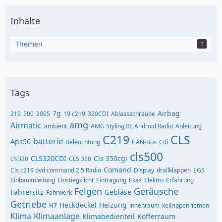
Inhalte
Themen
1
Tags
7g
Airbag
219
500
2005
19 c219
320CDI
Ablassschraube
amg
Airmatic
ambient
AMG Styling III
Android Radio
Anleitung
C219
CLS
batterie
Aps50
Beleuchtung
CAN-Bus
Cdi
cls500
CLS320CDI
Cls 350cgi
cls320
CLS 350
Comand
Cls c219 dvd command 2.5 Radio
Display
drallklappen
EGS
Einbauanleitung
Einstiegslicht
Eintragung
Ekas
Elektro
Erfahrung
Felgen
Geräusche
Fahrersitz
Gebläse
Fahrwerk
Getriebe
Heckdeckel
Heizung
H7
innenraum
keilrippenriemen
Klima
Klimaanlage
Klimabedienteil
Kofferraum