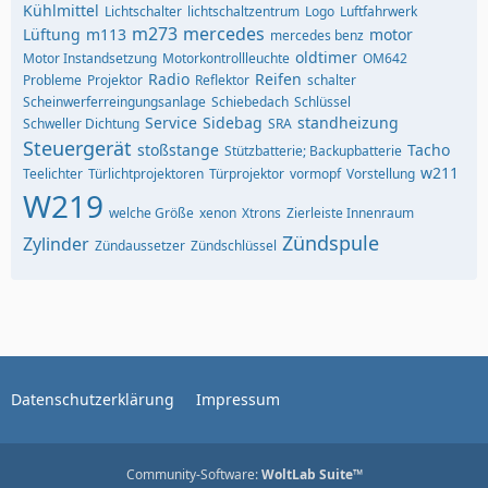
Kühlmittel
Lichtschalter
lichtschaltzentrum
Logo
Luftfahrwerk
m273
mercedes
Lüftung
m113
motor
mercedes benz
oldtimer
Motor Instandsetzung
Motorkontrollleuchte
OM642
Radio
Reifen
Probleme
Projektor
Reflektor
schalter
Scheinwerferreingungsanlage
Schiebedach
Schlüssel
Service
Sidebag
standheizung
Schweller Dichtung
SRA
Steuergerät
stoßstange
Tacho
Stützbatterie; Backupbatterie
w211
Teelichter
Türlichtprojektoren
Türprojektor
vormopf
Vorstellung
W219
welche Größe
xenon
Xtrons
Zierleiste Innenraum
Zündspule
Zylinder
Zündaussetzer
Zündschlüssel
Datenschutzerklärung
Impressum
Community-Software:
WoltLab Suite™