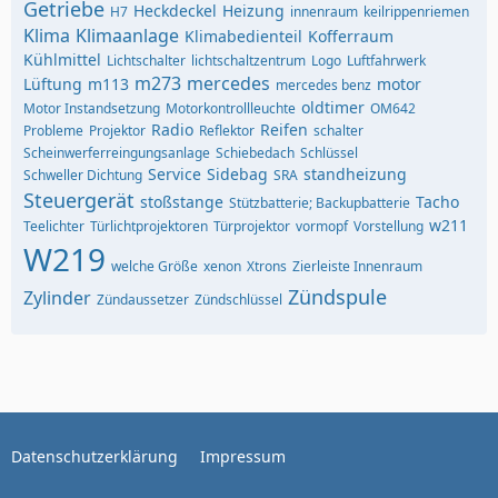
Getriebe
Heckdeckel
Heizung
H7
innenraum
keilrippenriemen
Klima
Klimaanlage
Klimabedienteil
Kofferraum
Kühlmittel
Lichtschalter
lichtschaltzentrum
Logo
Luftfahrwerk
m273
mercedes
Lüftung
m113
motor
mercedes benz
oldtimer
Motor Instandsetzung
Motorkontrollleuchte
OM642
Radio
Reifen
Probleme
Projektor
Reflektor
schalter
Scheinwerferreingungsanlage
Schiebedach
Schlüssel
Service
Sidebag
standheizung
Schweller Dichtung
SRA
Steuergerät
stoßstange
Tacho
Stützbatterie; Backupbatterie
w211
Teelichter
Türlichtprojektoren
Türprojektor
vormopf
Vorstellung
W219
welche Größe
xenon
Xtrons
Zierleiste Innenraum
Zündspule
Zylinder
Zündaussetzer
Zündschlüssel
Datenschutzerklärung
Impressum