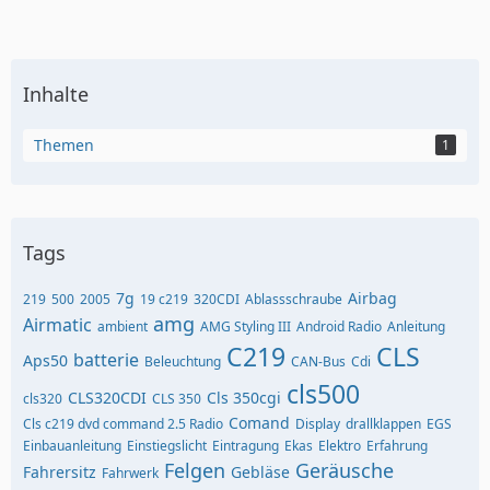
Inhalte
Themen
1
Tags
7g
Airbag
219
500
2005
19 c219
320CDI
Ablassschraube
amg
Airmatic
ambient
AMG Styling III
Android Radio
Anleitung
C219
CLS
batterie
Aps50
Beleuchtung
CAN-Bus
Cdi
cls500
CLS320CDI
Cls 350cgi
cls320
CLS 350
Comand
Cls c219 dvd command 2.5 Radio
Display
drallklappen
EGS
Einbauanleitung
Einstiegslicht
Eintragung
Ekas
Elektro
Erfahrung
Felgen
Geräusche
Fahrersitz
Gebläse
Fahrwerk