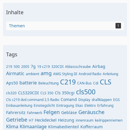
Inhalte
Themen
1
Tags
7g
Airbag
219
500
2005
19 c219
320CDI
Ablassschraube
amg
Airmatic
ambient
AMG Styling III
Android Radio
Anleitung
C219
CLS
batterie
Aps50
Beleuchtung
CAN-Bus
Cdi
cls500
CLS320CDI
Cls 350cgi
cls320
CLS 350
Comand
Cls c219 dvd command 2.5 Radio
Display
drallklappen
EGS
Einbauanleitung
Einstiegslicht
Eintragung
Ekas
Elektro
Erfahrung
Felgen
Geräusche
Fahrersitz
Gebläse
Fahrwerk
Getriebe
Heckdeckel
Heizung
H7
innenraum
keilrippenriemen
Klima
Klimaanlage
Klimabedienteil
Kofferraum