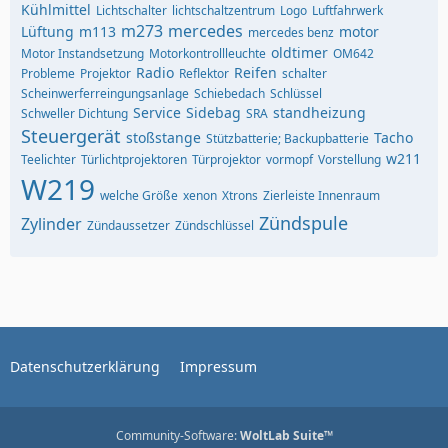
Kühlmittel
Lichtschalter
lichtschaltzentrum
Logo
Luftfahrwerk
m273
mercedes
Lüftung
m113
motor
mercedes benz
oldtimer
Motor Instandsetzung
Motorkontrollleuchte
OM642
Radio
Reifen
Probleme
Projektor
Reflektor
schalter
Scheinwerferreingungsanlage
Schiebedach
Schlüssel
Service
Sidebag
standheizung
Schweller Dichtung
SRA
Steuergerät
stoßstange
Tacho
Stützbatterie; Backupbatterie
w211
Teelichter
Türlichtprojektoren
Türprojektor
vormopf
Vorstellung
W219
welche Größe
xenon
Xtrons
Zierleiste Innenraum
Zündspule
Zylinder
Zündaussetzer
Zündschlüssel
Datenschutzerklärung
Impressum
Community-Software:
WoltLab Suite™