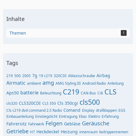
Inhalte
Themen
1
Tags
7g
Airbag
219
500
2005
19 c219
320CDI
Ablassschraube
amg
Airmatic
ambient
AMG Styling III
Android Radio
Anleitung
C219
CLS
batterie
Aps50
Beleuchtung
CAN-Bus
Cdi
cls500
CLS320CDI
Cls 350cgi
cls320
CLS 350
Comand
Cls c219 dvd command 2.5 Radio
Display
drallklappen
EGS
Einbauanleitung
Einstiegslicht
Eintragung
Ekas
Elektro
Erfahrung
Felgen
Geräusche
Fahrersitz
Gebläse
Fahrwerk
Getriebe
Heckdeckel
Heizung
H7
innenraum
keilrippenriemen