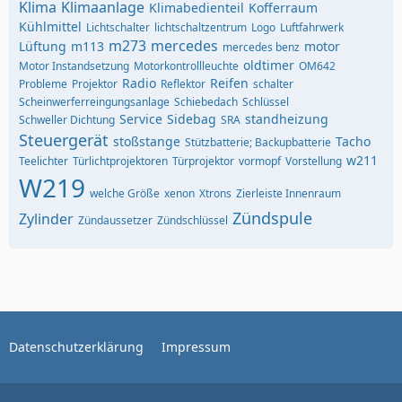
Klima
Klimaanlage
Klimabedienteil
Kofferraum
Kühlmittel
Lichtschalter
lichtschaltzentrum
Logo
Luftfahrwerk
m273
mercedes
Lüftung
m113
motor
mercedes benz
oldtimer
Motor Instandsetzung
Motorkontrollleuchte
OM642
Radio
Reifen
Probleme
Projektor
Reflektor
schalter
Scheinwerferreingungsanlage
Schiebedach
Schlüssel
Service
Sidebag
standheizung
Schweller Dichtung
SRA
Steuergerät
stoßstange
Tacho
Stützbatterie; Backupbatterie
w211
Teelichter
Türlichtprojektoren
Türprojektor
vormopf
Vorstellung
W219
welche Größe
xenon
Xtrons
Zierleiste Innenraum
Zündspule
Zylinder
Zündaussetzer
Zündschlüssel
Datenschutzerklärung
Impressum