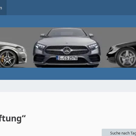
m
ftung“
Suche nach Ta