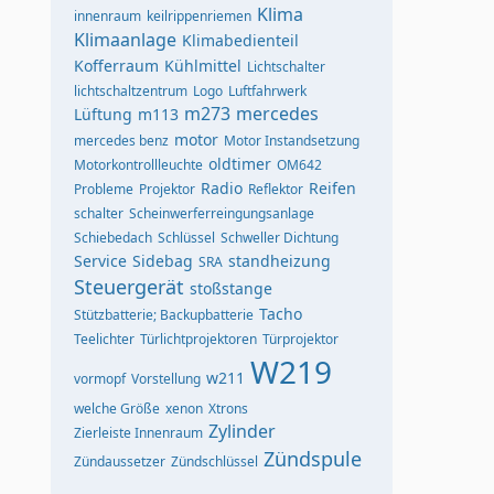
Klima
innenraum
keilrippenriemen
Klimaanlage
Klimabedienteil
Kofferraum
Kühlmittel
Lichtschalter
lichtschaltzentrum
Logo
Luftfahrwerk
m273
mercedes
Lüftung
m113
motor
mercedes benz
Motor Instandsetzung
oldtimer
Motorkontrollleuchte
OM642
Radio
Reifen
Probleme
Projektor
Reflektor
schalter
Scheinwerferreingungsanlage
Schiebedach
Schlüssel
Schweller Dichtung
Service
Sidebag
standheizung
SRA
Steuergerät
stoßstange
Tacho
Stützbatterie; Backupbatterie
Teelichter
Türlichtprojektoren
Türprojektor
W219
w211
vormopf
Vorstellung
welche Größe
xenon
Xtrons
Zylinder
Zierleiste Innenraum
Zündspule
Zündaussetzer
Zündschlüssel