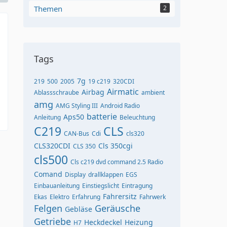
Themen
2
Tags
7g
219
500
2005
19 c219
320CDI
Airmatic
Airbag
Ablassschraube
ambient
amg
AMG Styling III
Android Radio
batterie
Aps50
Anleitung
Beleuchtung
C219
CLS
CAN-Bus
Cdi
cls320
CLS320CDI
Cls 350cgi
CLS 350
cls500
Cls c219 dvd command 2.5 Radio
Comand
Display
drallklappen
EGS
Einbauanleitung
Einstiegslicht
Eintragung
Fahrersitz
Ekas
Elektro
Erfahrung
Fahrwerk
Felgen
Geräusche
Gebläse
Getriebe
Heckdeckel
Heizung
H7