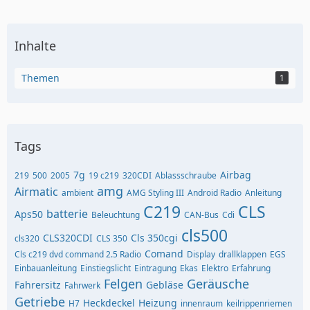
Inhalte
Themen
1
Tags
7g
Airbag
219
500
2005
19 c219
320CDI
Ablassschraube
amg
Airmatic
ambient
AMG Styling III
Android Radio
Anleitung
C219
CLS
batterie
Aps50
Beleuchtung
CAN-Bus
Cdi
cls500
CLS320CDI
Cls 350cgi
cls320
CLS 350
Comand
Cls c219 dvd command 2.5 Radio
Display
drallklappen
EGS
Einbauanleitung
Einstiegslicht
Eintragung
Ekas
Elektro
Erfahrung
Felgen
Geräusche
Fahrersitz
Gebläse
Fahrwerk
Getriebe
Heckdeckel
Heizung
H7
innenraum
keilrippenriemen