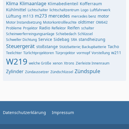
Klima
Klimaanlage
Klimabedienteil
Kofferraum
Kühlmittel
Lichtschalter
lichtschaltzentrum
Logo
Luftfahrwerk
m273
mercedes
Lüftung
m113
motor
mercedes benz
oldtimer
Motor Instandsetzung
Motorkontrollleuchte
OM642
Radio
Reifen
Probleme
Projektor
Reflektor
schalter
Scheinwerferreingungsanlage
Schiebedach
Schlüssel
Service
Sidebag
standheizung
Schweller Dichtung
SRA
Steuergerät
stoßstange
Tacho
Stützbatterie; Backupbatterie
w211
Teelichter
Türlichtprojektoren
Türprojektor
vormopf
Vorstellung
W219
welche Größe
xenon
Xtrons
Zierleiste Innenraum
Zündspule
Zylinder
Zündaussetzer
Zündschlüssel
Datenschutzerklärung
Impressum